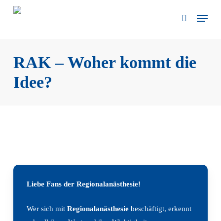
Skip
Menu
to
search
main
content
RAK – Woher kommt die
Idee?
Liebe Fans der Regionalanästhesie!
Wer sich mit
Regionalanästhesie
beschäftigt, erkennt