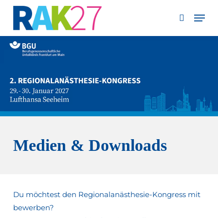
Skip
Men
to
search
main
content
Medien & Downloads
Du möchtest den
Regionalanästhesie-Kongress
mit
bewerben?