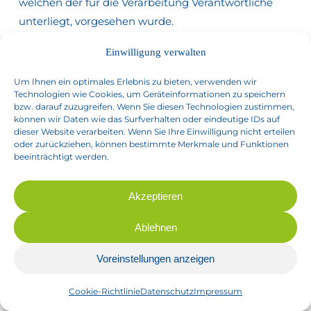
welchen der für die Verarbeitung Verantwortliche
unterliegt, vorgesehen wurde.
Einwilligung verwalten
Entfällt der Speicherungszweck oder läuft eine
vom Europäischen Richtlinien- und
Um Ihnen ein optimales Erlebnis zu bieten, verwenden wir
Verordnungsgeber oder einem anderen
Technologien wie Cookies, um Geräteinformationen zu speichern
bzw. darauf zuzugreifen. Wenn Sie diesen Technologien zustimmen,
zuständigen Gesetzgeber vorgeschriebene
können wir Daten wie das Surfverhalten oder eindeutige IDs auf
Speicherfrist ab, werden die personenbezogenen
dieser Website verarbeiten. Wenn Sie Ihre Einwilligung nicht erteilen
oder zurückziehen, können bestimmte Merkmale und Funktionen
Daten routinemäßig und entsprechend den
beeinträchtigt werden.
gesetzlichen Vorschriften gesperrt oder gelöscht.
Akzeptieren
10.
Rechte
der
betroffenen
Person
Ablehnen
a) Recht auf Bestätigung
Voreinstellungen anzeigen
Jede betroffene Person hat das vom
Cookie-Richtlinie
Datenschutz
Impressum
Europäischen Richtlinien- und